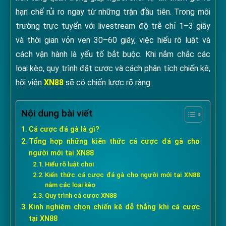
hạn chế rủi ro ngay từ những trận đầu tiên. Trong môi
trường trực tuyến với livestream độ trễ chỉ 1–3 giây
và thời gian vỏn vẹn 30–60 giây, việc hiểu rõ luật và
cách vận hành là yếu tố bắt buộc. Khi nắm chắc các
loại kèo, quy trình đặt cược và cách phân tích chiến kê,
hội viên
XN88
sẽ có chiến lược rõ ràng.
Nội dung bài viết
Cá cược đá gà là gì?
Tổng hợp những kiến thức cá cược đá gà cho
người mới tại XN88
Hiểu rõ luật chơi
Kiến thức cá cược đá gà cho người mới tại XN88
nắm các loại kèo
Quy trình cá cược XN88
Kinh nghiệm chọn chiến kê dễ thắng khi cá cược
tại XN88