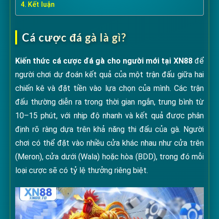
Kết luận
Cá cược đá gà là gì?
Kiến thức cá cược đá gà cho người mới tại XN88
để
người chơi dự đoán kết quả của một trận đấu giữa hai
chiến kê và đặt tiền vào lựa chọn của mình. Các trận
đấu thường diễn ra trong thời gian ngắn, trung bình từ
10–15 phút, với nhịp độ nhanh và kết quả được phân
định rõ ràng dựa trên khả năng thi đấu của gà. Người
chơi có thể đặt vào nhiều cửa khác nhau như cửa trên
(Meron), cửa dưới (Wala) hoặc hòa (BDD), trong đó mỗi
loại cược sẽ có tỷ lệ thưởng riêng biệt.