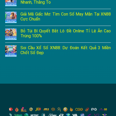
Nhanh, Thắng To
Giải Mã Giấc Mơ: Tìm Con Số May Mắn Tại XN88
Cực Chuẩn
Bỏ Túi Bí Quyết Bắt Lô Đề Online Tỉ Lệ Ăn Cao
Trúng 100%
Soi Cầu Xổ Số XN88: Dự Đoán Kết Quả 3 Miền
Chốt Số Đẹp