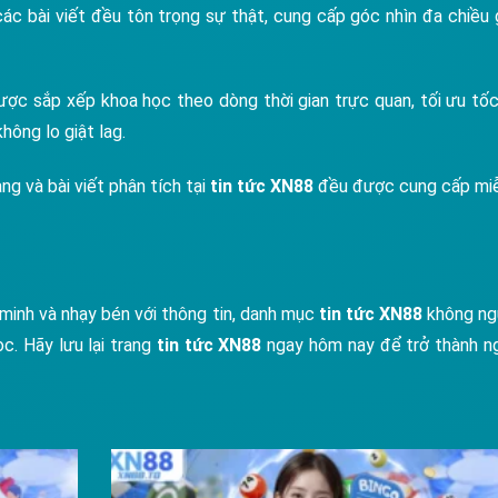
ác bài viết đều tôn trọng sự thật, cung cấp góc nhìn đa chiều
c sắp xếp khoa học theo dòng thời gian trực quan, tối ưu tốc 
hông lo giật lag.
ng và bài viết phân tích tại
tin tức XN88
đều được cung cấp miễ
minh và nhạy bén với thông tin, danh mục
tin tức XN88
không ng
ọc. Hãy lưu lại trang
tin tức XN88
ngay hôm nay để trở thành ng