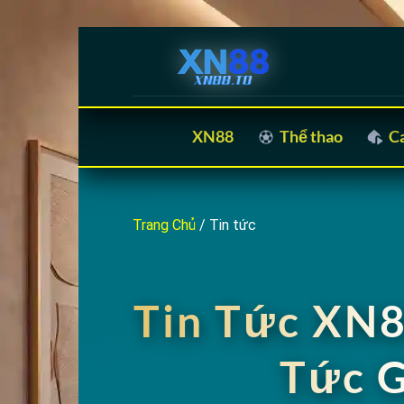
Skip
to
content
XN88
Thể thao
C
Trang Chủ
/
Tin tức
Tin Tức XN8
Tức G