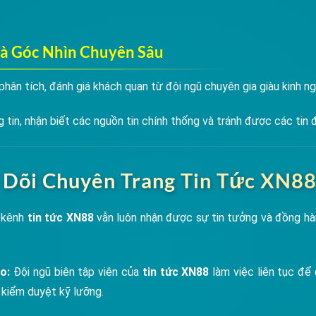
Và Góc Nhìn Chuyên Sâu
hân tích, đánh giá khách quan từ đội ngũ chuyên gia giàu kinh n
tin, nhận biết các nguồn tin chính thống và tránh được các tin đ
 Dõi Chuyên Trang Tin Tức XN8
, kênh
tin tức XN88
vẫn luôn nhận được sự tin tưởng và đồng h
o:
Đội ngũ biên tập viên của
tin tức XN88
làm việc liên tục để
 kiểm duyệt kỹ lưỡng.