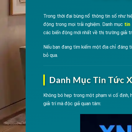
Trong thời đại bùng nổ thông tin số như hi
động trong mọi trải nghiệm. Danh mục
tin
các biến động mới nhất về thị trường giải tr
Nếu bạn đang tìm kiếm một địa chỉ đáng t
bỏ qua.
Danh Mục Tin Tức 
Không bó hẹp trong một phạm vi cố định, h
giải trí mà độc giả quan tâm: