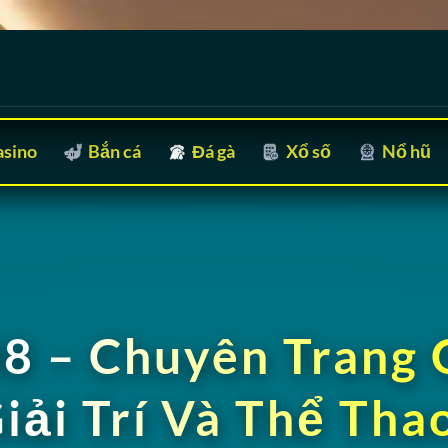
asino
Bắn cá
Đá gà
Xổ số
Nổ hũ
8 – Chuyên Trang 
iải Trí Và Thể Tha