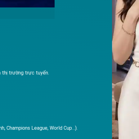
 thị trường trực tuyến.
 Anh, Champions League, World Cup…).